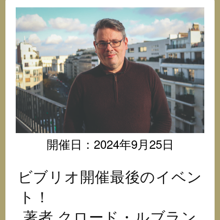
オ
@
イ
ン
ス
タ
グ
ラ
ム
開催日：2024年9月25日
ビブリオ開催最後のイベン
ト！
著者 クロード・ルブラン