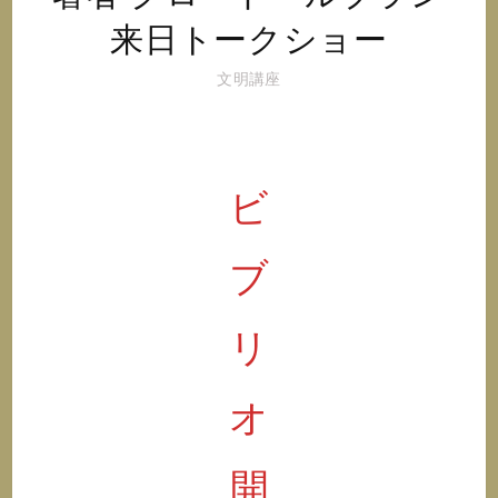
来日トークショー
文明講座
ビ
ブ
リ
オ
開