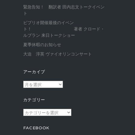
緊急告知！ 翻訳者 田内志文トークイベン
ト
ビブリオ開催最後のイベン
ト！ 著者 クロード・
ルブラン 来日トークショー
夏季休暇のお知らせ
大迫 淳英 ヴァイオリンコンサート
アーカイブ
ア
ー
カ
カテゴリー
イ
ブ
カ
テ
ゴ
FACEBOOK
リ