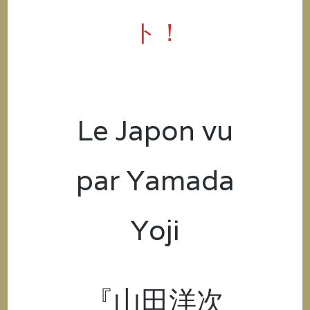
ト！
Le Japon vu
par Yamada
Yoji
『山田洋次