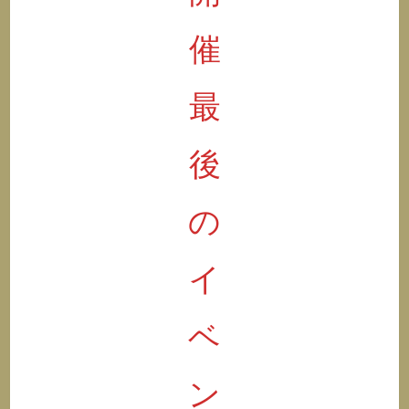
催
最
後
の
イ
ベ
ン