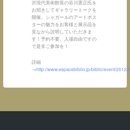
沢現代美術館長の谷川憲正氏を
お招きしてギャラリートークを
開催。シャガールのアートポス
ターの魅力をお客様と展示品を
見ながら説明していただきま
す！予約不要、入場自由ですの
で是非ご参加を！
詳細
→
http://www.espacebiblio.jp/biblio/event/2012/