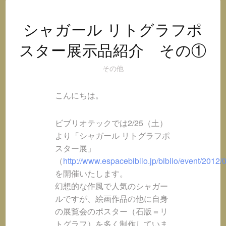
オ
@
イ
シャガール リトグラフポ
ン
スター展示品紹介 その①
ス
タ
その他
グ
ラ
こんにちは。
ム
ビブリオテックでは2/25（土）
より「シャガール リトグラフポ
スター展」
（
http://www.espacebiblio.jp/biblio/event/2012/
を開催いたします。
幻想的な作風で人気のシャガー
ルですが、絵画作品の他に自身
の展覧会のポスター（石版＝リ
トグラフ）を多く制作していま