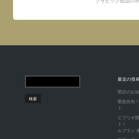
ソゥビッグ缶詰のポ
最近の投
閉店のお
緊急告知！
ト
ビブリオ
ト！
ルブラン 