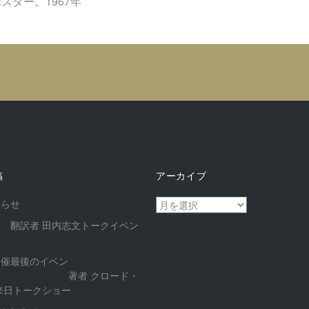
スター。1967年
稿
アーカイブ
ア
知らせ
ー
 翻訳者 田内志文トークイベン
カ
イ
開催最後のイベン
ブ
 著者 クロード・
来日トークショー