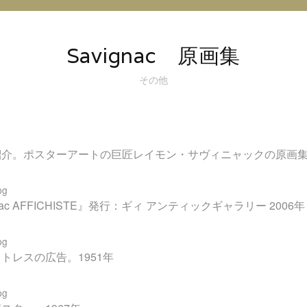
オ
@
イ
Savignac 原画集
ン
ス
その他
タ
グ
ラ
ム
紹介。ポスターアートの巨匠レイモン・サヴィニャックの原画
ignac AFFICHISTE』発行：ギィ アンティックギャラリー 2006年
トレスの広告。1951年