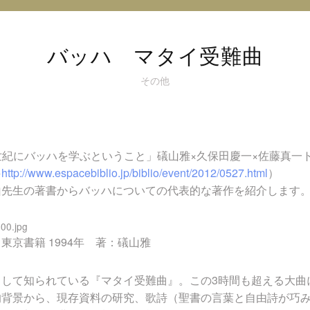
オ
@
イ
バッハ マタイ受難曲
ン
ス
その他
タ
グ
ラ
ム
21世紀にバッハを学ぶということ」礒山雅×久保田慶一×佐藤真
→
http://www.espacebiblio.jp/biblio/event/2012/0527.html
）
山先生の著書からバッハについての代表的な著作を紹介します
東京書籍 1994年 著：礒山雅
として知られている『マタイ受難曲』。この3時間も超える大曲
的背景から、現存資料の研究、歌詩（聖書の言葉と自由詩が巧