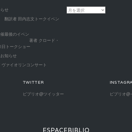
ア
知らせ
ー
 翻訳者 田内志文トークイベン
カ
イ
開催最後のイベン
ブ
 著者 クロード・
来日トークショー
のお知らせ
 ヴァイオリンコンサート
TWITTER
INSTAGR
ビブリオ@ツイッター
ビブリオ@
ESPACEBIBLIO