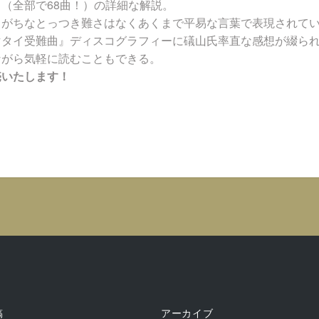
（全部で68曲！）の詳細な解説。
りがちなとっつき難さはなくあくまで平易な言葉で表現されて
マタイ受難曲』ディスコグラフィーに礒山氏率直な感想が綴ら
ながら気軽に読むこともできる。
売いたします！
稿
アーカイブ