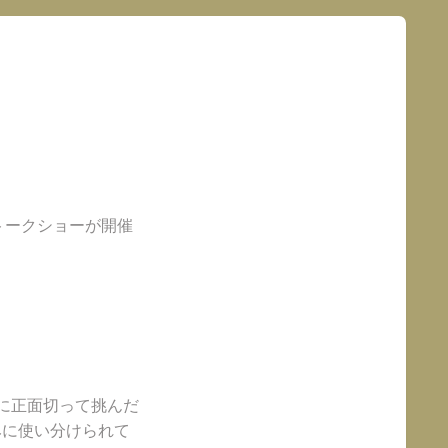
一トークショーが開催
。
に正面切って挑んだ
みに使い分けられて