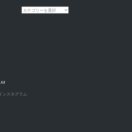
カ
テ
ゴ
リ
ー
AM
インスタグラム