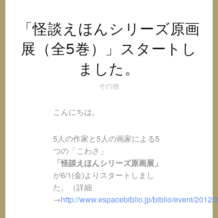
オ
@
イ
「怪談えほんシリーズ原画
ン
展（全5巻）」スタートし
ス
タ
ました。
グ
ラ
その他
ム
こんにちは。
5人の作家と5人の画家による5
つの「こわさ」
「怪談えほんシリーズ原画展」
が6/1(金)よりスタートしまし
た。（詳細
→
http://www.espacebiblio.jp/biblio/event/2012/