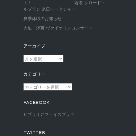
ト！ 著者 クロード・
ルブラン 来日トークショー
夏季休暇のお知らせ
大迫 淳英 ヴァイオリンコンサート
アーカイブ
ア
ー
カ
カテゴリー
イ
ブ
カ
テ
ゴ
FACEBOOK
リ
ー
ビブリオ＠フェイスブック
TWITTER