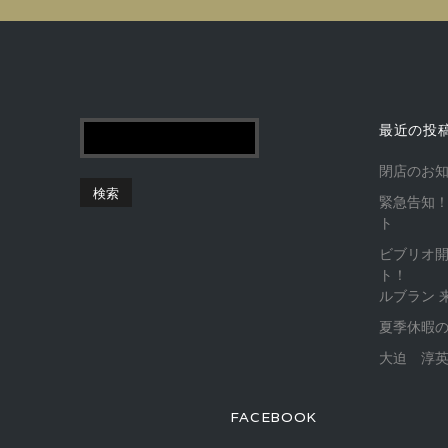
最近の投
閉店のお
緊急告知！
ト
ビブリオ
ト！
ルブラン 
夏季休暇
大迫 淳英
FACEBOOK