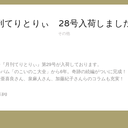
オ
@
イ
刊てりとりぃ 28号入荷しまし
ン
ス
その他
タ
グ
ラ
ム
『月刊てりとりぃ』第29号が入荷しております。
ルバム「のこいのこ大全」から6年。奇跡の続編がついに完成！
野亜喜良さん、泉麻人さん、加藤紀子さんらのコラムも充実！