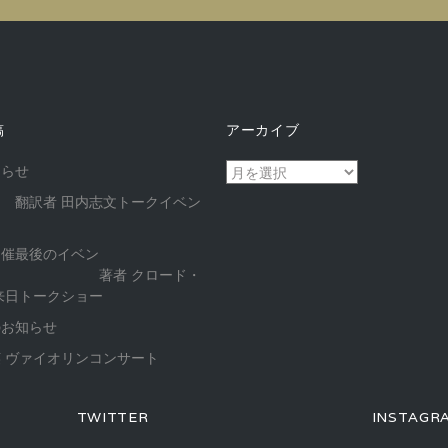
稿
アーカイブ
ア
知らせ
ー
 翻訳者 田内志文トークイベン
カ
イ
開催最後のイベン
ブ
 著者 クロード・
来日トークショー
のお知らせ
 ヴァイオリンコンサート
TWITTER
INSTAGR