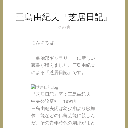
オ
@
イ
三島由紀夫『芝居日記』
ン
その他
ス
タ
グ
こんにちは。
ラ
ム
「亀治郎ギャラリー」に新しい
蔵書が増えました。三島由紀夫
による『芝居日記』です。
『芝居日記』著：三島由紀夫
中央公論新社 1991年
三島由紀夫氏は幼少期より歌舞
伎、能などの伝統芸能に親しん
だ。その青年時代の劇評がまと