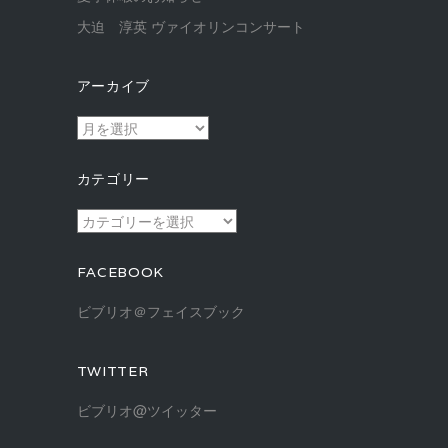
大迫 淳英 ヴァイオリンコンサート
アーカイブ
ア
ー
カ
カテゴリー
イ
ブ
カ
テ
ゴ
FACEBOOK
リ
ー
ビブリオ＠フェイスブック
TWITTER
ビブリオ@ツイッター