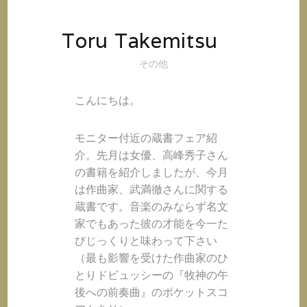
オ
@
イ
Toru Takemitsu
ン
その他
ス
タ
グ
こんにちは。
ラ
ム
モニター付近の蔵書フェア紹
介。先月は女優、高峰秀子さん
の書籍を紹介しましたが、今月
は作曲家、武満徹さんに関する
蔵書です。音楽のみならず名文
家でもあった彼の才能を今一た
びじっくりと味わって下さい
（最も影響を受けた作曲家のひ
とりドビュッシーの『牧神の午
後への前奏曲』のポケットスコ