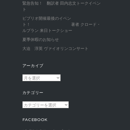
緊急告知！ 翻訳者 田内志文トークイベン
ト
ビブリオ開催最後のイベン
ト！ 著者 クロード・
ルブラン 来日トークショー
夏季休暇のお知らせ
大迫 淳英 ヴァイオリンコンサート
アーカイブ
ア
ー
カ
カテゴリー
イ
ブ
カ
テ
ゴ
FACEBOOK
リ
ー