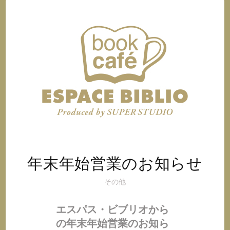
オ
@
イ
ン
ス
タ
グ
ラ
ム
年末年始営業のお知らせ
その他
エスパス・ビブリオから
の年末年始営業のお知ら