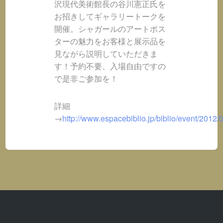
沢現代美術館長の谷川憲正氏を
お招きしてギャラリートークを
開催。シャガールのアートポス
ターの魅力をお客様と展示品を
見ながら説明していただきま
す！予約不要、入場自由ですの
で是非ご参加を！
詳細
→
http://www.espacebiblio.jp/biblio/event/2012/