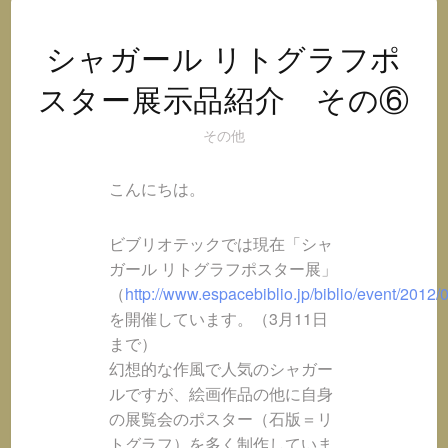
オ
@
イ
シャガール リトグラフポ
ン
スター展示品紹介 その⑥
ス
タ
その他
グ
ラ
こんにちは。
ム
ビブリオテックでは現在「シャ
ガール リトグラフポスター展」
（
http://www.espacebiblio.jp/biblio/event/2012/
を開催しています。（3月11日
まで）
幻想的な作風で人気のシャガー
ルですが、絵画作品の他に自身
の展覧会のポスター（石版＝リ
トグラフ）を多く制作していま