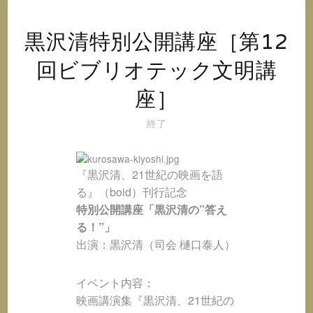
オ
@
イ
黒沢清特別公開講座［第12
ン
回ビブリオテック文明講
ス
タ
座］
グ
ラ
終了
ム
『黒沢清、21世紀の映画を語
る』（boid）刊行記念
特別公開講座「黒沢清の”答え
る！”」
出演：黒沢清（司会 樋口泰人）
イベント内容：
映画講演集『黒沢清、21世紀の