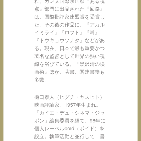
れ、カンヌ国際映画祭『ある視
点』部門に出品された『回路』
は、国際批評家連盟賞を受賞し
た。その後の作品に、『アカル
イミライ』『ロフト』『叫』
『トウキョウソナタ』などがあ
る。現在、日本で最も重要かつ
著名な監督として世界の熱い視
線を浴びている。『黒沢清の映
画術』ほか、著書、関連書籍も
多数。
樋口泰人（ヒグチ・ヤスヒト）
映画評論家。1957年生まれ。
「カイエ・デュ・シネマ・ジャ
ポン」編集委員を経て、98年に
個人レーベルboid（ボイド）を
設立。執筆活動と並行して、書