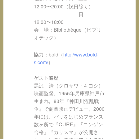
12:00〜20:00（祝日除く）
日
12:00〜18:00
会 場：Bibliothèque（ビブリ
オテック）
協力：boid（
http://www.boid-
s.com/
）
ゲスト略歴
黒沢 清（クロサワ・キヨシ）
映画監督。1955年兵庫県神戸市
生まれ。83年『神田川淫乱戦
争』で商業映画デビュー。2000
年には、パリをはじめフランス
数ヶ所で『CURE』『ニンゲン
合格』『カリスマ』が公開さ