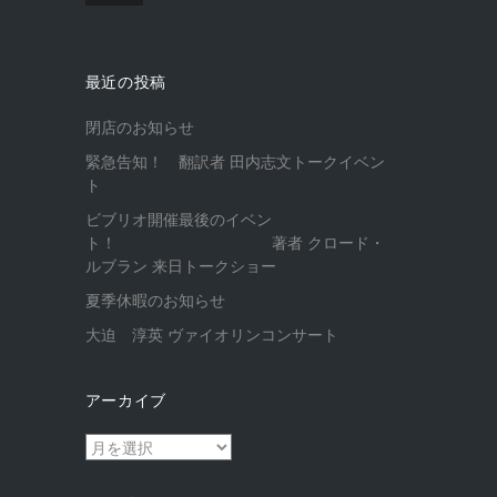
最近の投稿
閉店のお知らせ
緊急告知！ 翻訳者 田内志文トークイベン
ト
ビブリオ開催最後のイベン
ト！ 著者 クロード・
ルブラン 来日トークショー
夏季休暇のお知らせ
大迫 淳英 ヴァイオリンコンサート
アーカイブ
ア
ー
カ