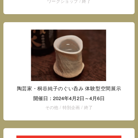
ワークショップ
/
終了
陶芸家・桐谷純子のぐい呑み 体験型空間展示
開催日：2024年4月2日～4月6日
その他
/
特別企画
/
終了