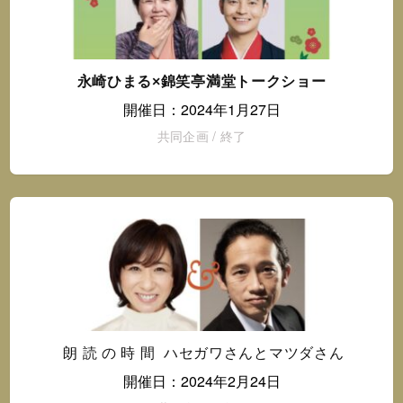
永崎ひまる×錦笑亭満堂トークショー
開催日：2024年1月27日
共同企画
/
終了
朗 読 の 時 間 ハセガワさんとマツダさん
開催日：2024年2月24日