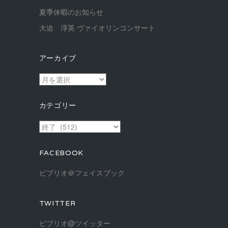
夏季休暇のお知らせ
大迫 淳英 ヴァイオリンコンサート
アーカイブ
ア
ー
カ
カテゴリー
イ
ブ
カ
テ
ゴ
FACEBOOK
リ
ー
ビブリオ＠フェイスブック
TWITTER
ビブリオ@ツイッター