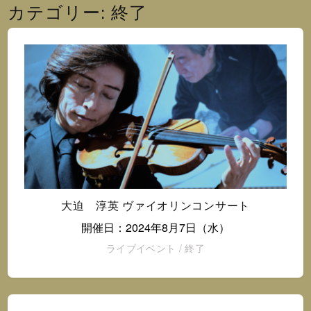
オ
カテゴリー:
終了
@
イ
ン
ス
タ
グ
ラ
ム
大迫 淳英 ヴァイオリンコンサート
開催日：2024年8月7日（水）
ライブイベント
/
終了