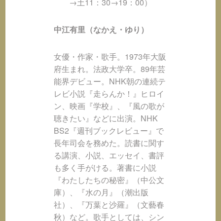
→土11：30→19：00）
中江有里（なかえ・ゆり）
女優・作家・歌手。1973年大阪
府生まれ。法政大学卒。89年芸
能界デビュー。NHK朝の連続テ
レビ小説『走らんか！』ヒロイ
ン、映画『学校』、『風の歌が
聴きたい』などに出演。NHK
BS2『週刊ブックレビュー』で
長年司会を務めた。読書に関す
る講演、小説、エッセイ、書評
も多く手がける。著書に小説
『わたしたちの秘密』（中公文
庫）、『水の月』（潮出版
社）、『万葉と沙羅』（文藝春
秋）など。歌手としては、シン