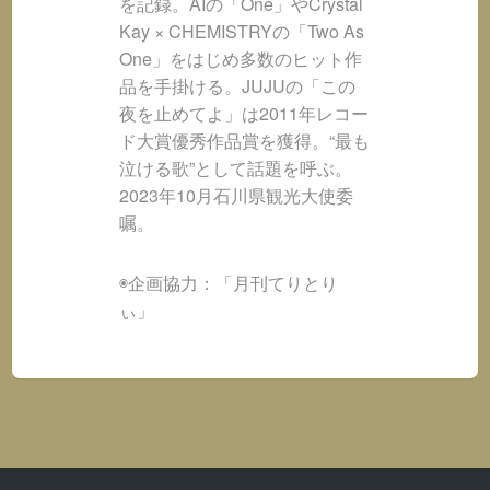
を記録。AIの「One」やCrystal
Kay × CHEMISTRYの「Two As
One」をはじめ多数のヒット作
品を手掛ける。JUJUの「この
夜を止めてよ」は2011年レコー
ド大賞優秀作品賞を獲得。“最も
泣ける歌”として話題を呼ぶ。
2023年10月石川県観光大使委
嘱。
◉企画協力：「月刊てりとり
ぃ」