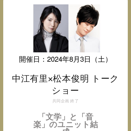
オ
@
イ
ン
ス
タ
グ
ラ
ム
開催日：2024年8月3日（土）
中江有里×松本俊明 トーク
ショー
共同企画
終了
「文学」と「音
楽」のユニット結