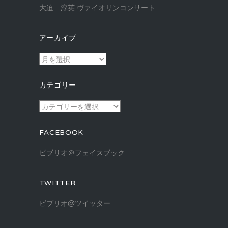
大迫 淳英 ヴァイオリンコンサート
アーカイブ
ア
ー
カ
カテゴリー
イ
ブ
カ
テ
ゴ
FACEBOOK
リ
ー
ビブリオ＠フェイスブック
TWITTER
ビブリオ@ツイッター