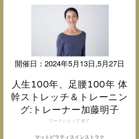
オ
@
イ
ン
ス
タ
グ
ラ
ム
開催日：2024年5月13日,5月27日
人生100年、足腰100年 体
幹ストレッチ＆トレーニン
グ:トレーナー加藤明子
ワークショップ
終了
マットピラティスインストラク