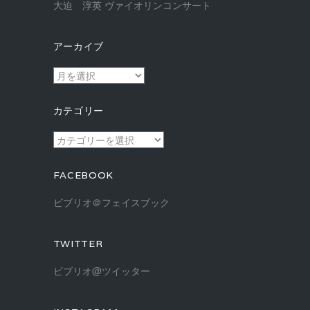
大迫 淳英 ヴァイオリンコンサート
アーカイブ
ア
ー
カ
カテゴリー
イ
ブ
カ
テ
ゴ
FACEBOOK
リ
ー
ビブリオ＠フェイスブック
TWITTER
ビブリオ@ツイッター