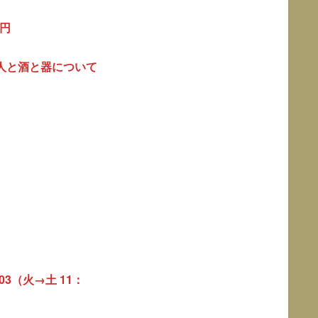
円
人と酒と器について
3（火→土 11：