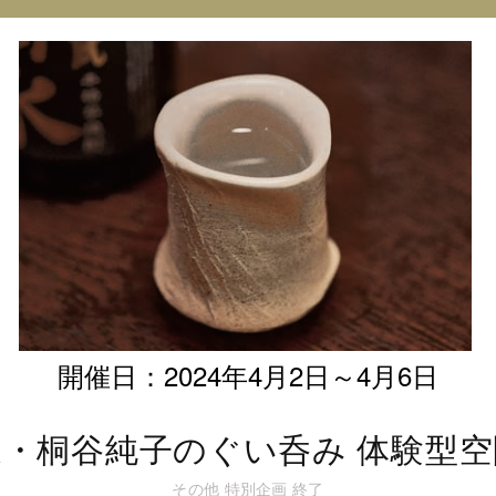
オ
@
イ
ン
ス
タ
グ
ラ
ム
開催日：2024年4月2日～4月6日
家・桐谷純子のぐい呑み 体験型空
その他
特別企画
終了