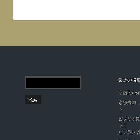
最近の投
閉店のお
緊急告知！
ト
ビブリオ
ト！
ルブラン 