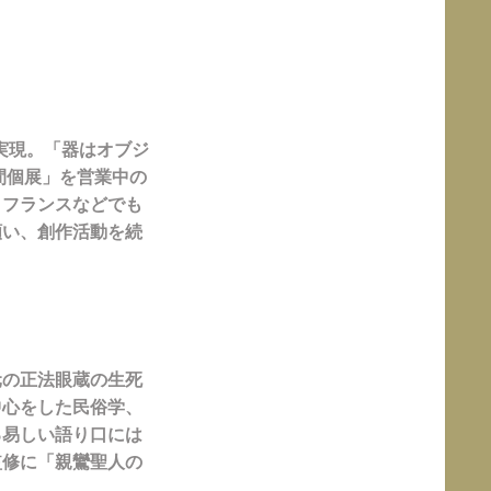
を実現。「器はオブジ
間個展」を営業中の
、フランスなどでも
願い、創作活動を続
元の正法眼蔵の生死
中心をした民俗学、
る易しい語り口には
監修に「親鸞聖人の