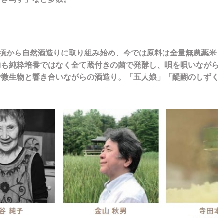
の頃から自然酒造りに取り組み始め、今では原料は全量無農薬
物も純粋培養ではなく全て蔵付きの菌で発酵し、唄を唄いなが
で微生物と響き合いながらの酒造り。「五人娘」「醍醐のしず