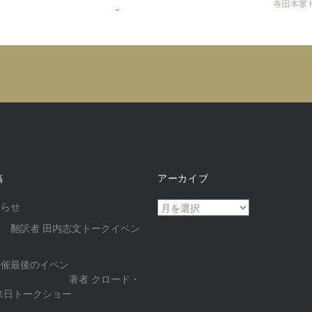
稿
アーカイブ
ア
知らせ
ー
 翻訳者 田内志文トークイベン
カ
イ
開催最後のイベン
ブ
 著者 クロード・
来日トークショー