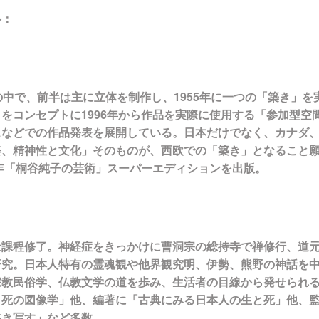
ル：
の中で、前半は主に立体を制作し、1955年に一つの「築き」
をコンセプトに1996年から作品を実際に使用する「参加型空
ェなどでの作品発表を展開している。日本だけでなく、カナダ
姿、精神性と文化」そのものが、西欧での「築き」となること
8年「桐谷純子の芸術」スーパーエディションを出版。
士課程修了。神経症をきっかけに曹洞宗の総持寺で禅修行、道
研究。日本人特有の霊魂観や他界観究明、伊勢、熊野の神話を
宗教民俗学、仏教文学の道を歩み、生活者の目線から発せられ
と死の図像学」他、編著に「古典にみる日本人の生と死」他、
書き写す」など多数。