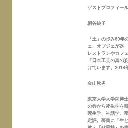
ゲストプロフィー
桐谷純子
「土」の歩み60年
ェ、オブジェが器」
レストランやカフ
「日本工芸の真の
けています。201
金山秋男
東京大学大学院博
の巻から死生学を
死生学、神話学、
定評。著書に「生
教え『歎異抄』を