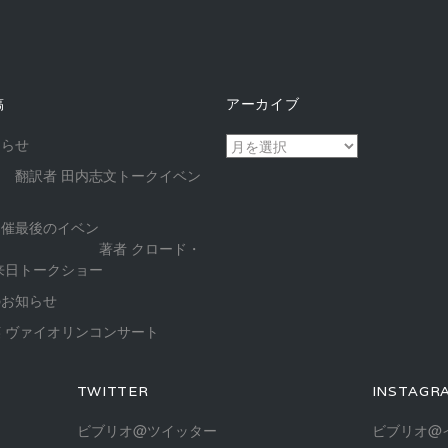
稿
アーカイブ
ア
知らせ
ー
 翻訳者 田内志文トークイベン
カ
イ
開催最後のイベン
ブ
 著者 クロード・
来日トークショー
のお知らせ
 ヴァイオリンコンサート
TWITTER
INSTAGR
ビブリオ@ツイッター
ビブリオ@