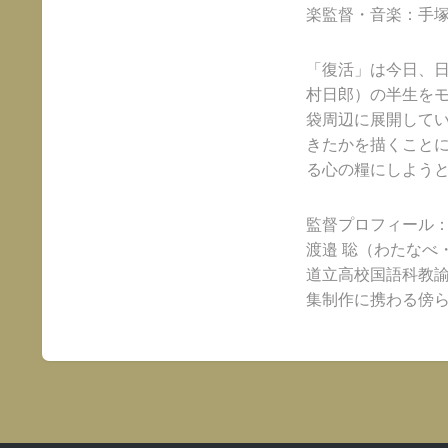
楽監督・音楽：手
「復活」は今日、
村日郎）の半生を
袋周辺に展開して
きたかを描くこと
る心の糧にしよう
監督プロフィール
渡邉 聡（わたなべ
道立高校国語科教
集制作に携わる傍