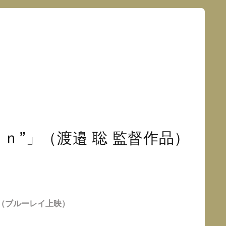
ｏｎ”」（渡邉 聡 監督作品）
（ブルーレイ上映）