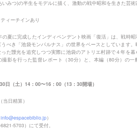
あいみつ)の半生をモデルに描く、激動の戦中昭和を生きた芸術
るティーチインあり
5年の夏に完成したインディペンデント映画「復活」は、戦時
言うべき「池袋モンパルナス」の世界をベースとしています。
なった靉光を追究しつつ実際に池袋のアトリエ村跡で４年を暮
の撮影を行った監督レポート（30分）と、本編（80分）の一
30日（土）14：00〜16
：00（13：30開場）
円（当日精算）
（
info@espacebiblio.jp
）
-6821-5703）にて受付。