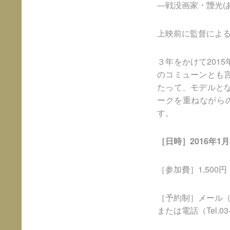
―戦没画家・靉光(
上映前に監督によ
３年をかけて201
のコミューンとも
たって、モデルと
ークを重ねながら
す。
［日時］2016年1月
［参加費］1,500
［予約制］メール
または電話（Tel.03