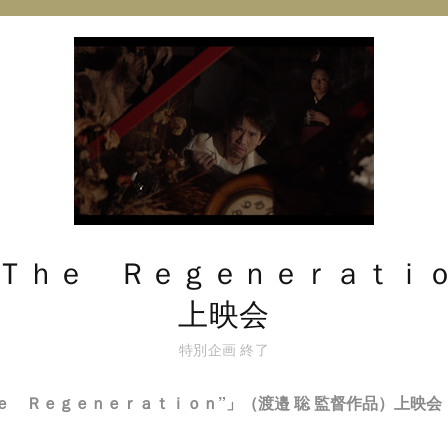
オ
@
イ
ン
ス
タ
グ
ラ
ム
活 “Ｔｈｅ Ｒｅｇｅｎｅｒａｔｉ
上映会
特別企画
終了
ｅ
Ｒｅｇｅｎｅ
ｒａｔｉｏｎ
”」
（
渡邉
聡
監督作品
）
上映会