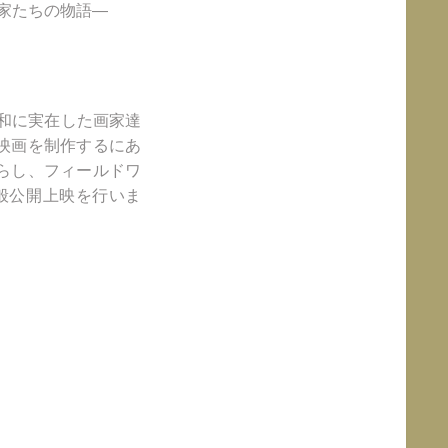
家たちの物語―
昭和に実在した画家達
映画を制作するにあ
らし、フィールドワ
般公開上映を行いま