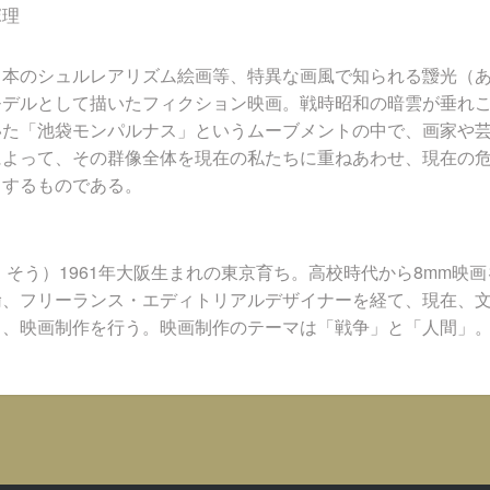
塚理
日本のシュルレアリズム絵画等、特異な画風で知られる靉光（
モデルとして描いたフィクション映画。戦時昭和の暗雲が垂れ
いた「池袋モンパルナス」というムーブメントの中で、画家や
によって、その群像全体を現在の私たちに重ねあわせ、現在の
とするものである。
：
・そう）1961年大阪生まれの東京育ち。高校時代から8mm映
諭、フリーランス・エディトリアルデザイナーを経て、現在、
ら、映画制作を行う。映画制作のテーマは「戦争」と「人間」