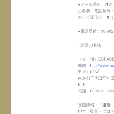
●メール受付：件名
お名前・電話番号
おって返信メール
●電話受付：03-682
※定員50名様
［会 場］ESPAC
地図→
http://www.e
〒101-0062
東京都千代田区神田駿
B1F
電話：03-6821-570
映画情報：「
復活
脚本・監督・プロデ