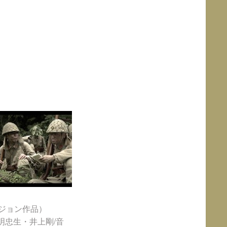
ビジョン作品）
明忠生・井上剛/音