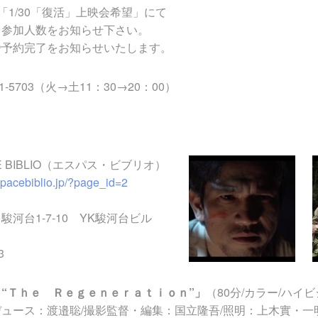
「1/30「復活」上映会希望」にて
・参加人数をお知らせ下さい。
で予約完了をお知らせいたします。
1-5703（火→土11：30→20：00）
E BIBLIO（エスパス・ビブリオ）
spacebiblio.jp/?page_id=2
河台1-7-10 YK駿河台ビル
3
“
Ｔｈｅ Ｒｅｇｅｎｅ
ｒａｔｉｏｎ
”」
（80分/カラー/ハイ
ュース：渡邉聡/撮影監督・編集：国立隆吾/照明：上木實・一