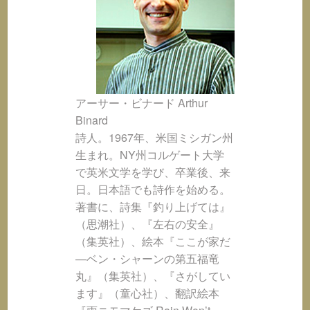
アーサー・ビナード Arthur
Binard
詩人。1967年、米国ミシガン州
生まれ。NY州コルゲート大学
で英米文学を学び、卒業後、来
日。日本語でも詩作を始める。
著書に、詩集『釣り上げては』
（思潮社）、『左右の安全』
（集英社）、絵本『ここが家だ
—ベン・シャーンの第五福竜
丸』（集英社）、『さがしてい
ます』（童心社）、翻訳絵本