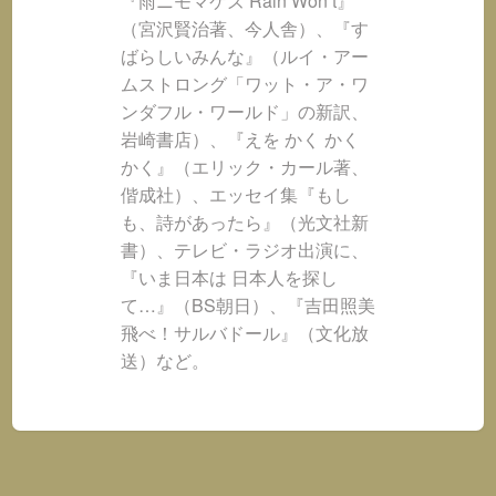
『雨ニモマケズ Rain Won’t』
（宮沢賢治著、今人舎）、『す
ばらしいみんな』（ルイ・アー
ムストロング「ワット・ア・ワ
ンダフル・ワールド」の新訳、
岩崎書店）、『えを かく かく
かく』（エリック・カール著、
偕成社）、エッセイ集『もし
も、詩があったら』（光文社新
書）、テレビ・ラジオ出演に、
『いま日本は 日本人を探し
て…』（BS朝日）、『吉田照美
飛べ！サルバドール』（文化放
送）など。