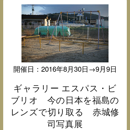
オ
@
イ
ン
ス
タ
グ
ラ
ム
開催日：2016年8月30日→9月9日
ギャラリー エスパス・ビ
ブリオ 今の日本を福島の
レンズで切り取る 赤城修
司写真展