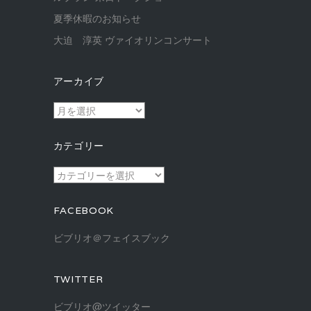
夏季休暇のお知らせ
大迫 淳英 ヴァイオリンコンサート
アーカイブ
ア
ー
カ
カテゴリー
イ
ブ
カ
テ
ゴ
FACEBOOK
リ
ー
ビブリオ＠フェイスブック
TWITTER
ビブリオ@ツイッター