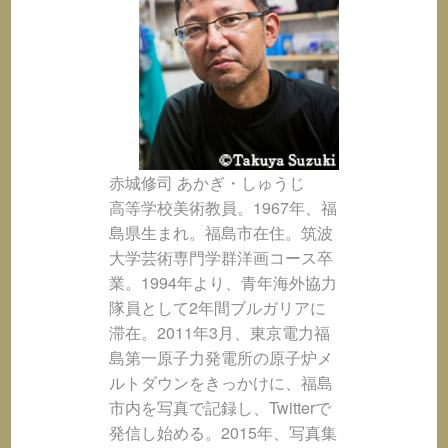
赤城修司 あかぎ・しゅうじ
高等学校美術教員。1967年、福
島県生まれ。福島市在住。筑波
大学芸術専門学群洋画コース卒
業。1994年より、青年海外協力
隊員として2年間ブルガリアに
滞在。2011年3月、東京電力福
島第一原子力発電所の原子炉メ
ルトダウンをきっかけに、福島
市内を写真で記録し、Twitterで
発信し始める。2015年、写真集