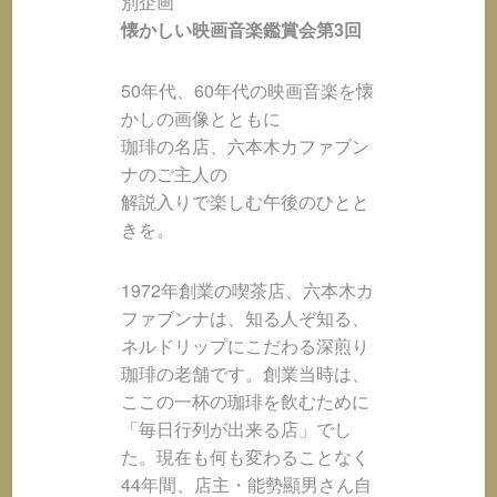
別企画
懐かしい映画音楽鑑賞会第3回
50年代、60年代の映画音楽を懐
かしの画像とともに
珈琲の名店、六本木カファブン
ナのご主人の
解説入りで楽しむ午後のひとと
きを。
1972年創業の喫茶店、六本木カ
ファブンナは、知る人ぞ知る、
ネルドリップにこだわる深煎り
珈琲の老舗です。創業当時は、
ここの一杯の珈琲を飲むために
「毎日行列が出来る店」でし
た。現在も何も変わることなく
44年間、店主・能勢顯男さん自