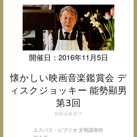
オ
@
イ
ン
ス
タ
グ
ラ
開催日：2016年11月5日
ム
懐かしい映画音楽鑑賞会 デ
ィスクジョッキー 能勢顯男
第3回
特別企画
終了
エスパス・ビブリオ 文明講座特