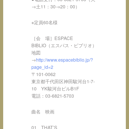
→土11：30→20：00）
※定員60名様
［会 場］ESPACE
BIBLIO（エスパス・ビブリオ）
地図
→
http://www.espacebiblio.jp/?
page_id=2
〒101-0062
東京都千代田区神田駿河台1-7-
10 YK駿河台ビルB1F
電話：03-6821-5703
曲名 映画
01 THAT’S