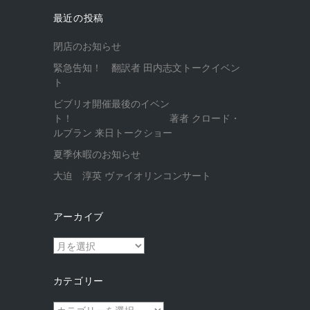
最近の投稿
閉店のお知らせ
緊急告知！ 翻訳者 田内志文トークイベン
ト
ビブリオ開催最後のイベン
ト！ 著者 クロード・
ルブラン 来日トークショー
夏季休暇のお知らせ
大迫 淳英 ヴァイオリンコンサート
アーカイブ
ア
ー
カ
カテゴリー
イ
ブ
カ