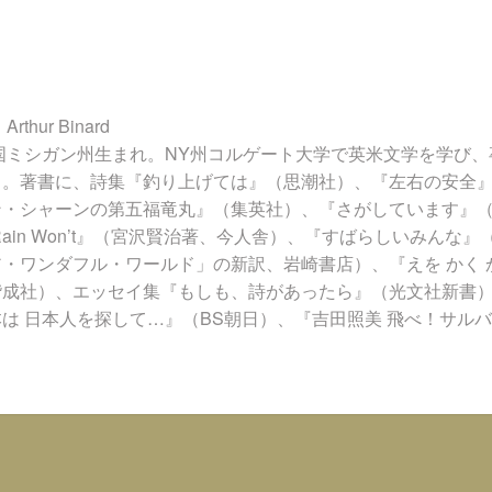
hur Binard
米国ミシガン州生まれ。NY州コルゲート大学で英米文学を学び
る。著書に、詩集『釣り上げては』（思潮社）、『左右の安全
ン・シャーンの第五福竜丸』（集英社）、『さがしています』
ain Won’t』（宮沢賢治著、今人舎）、『すばらしいみんな
・ワンダフル・ワールド」の新訳、岩崎書店）、『えを かく 
偕成社）、エッセイ集『もしも、詩があったら』（光文社新書
は 日本人を探して…』（BS朝日）、『吉田照美 飛べ！サル