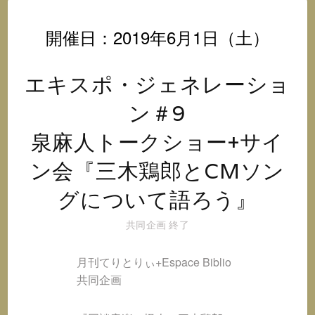
オ
@
開催日：2019年6月1日（土）
イ
ン
ス
エキスポ・ジェネレーショ
タ
グ
ン＃9
ラ
ム
泉麻人トークショー+サイ
ン会『三木鶏郎とCMソン
グについて語ろう』
共同企画
終了
月刊てりとりぃ+Espace Biblio
共同企画