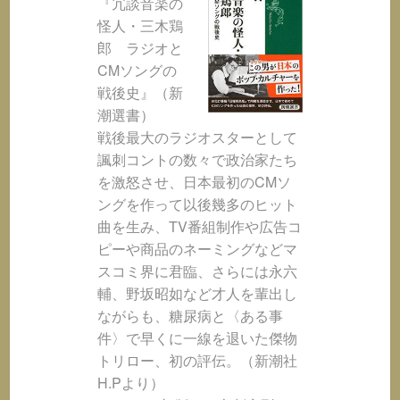
『冗談音楽の
怪人・三木鶏
郎 ラジオと
CMソングの
戦後史』（新
潮選書）
戦後最大のラジオスターとして
諷刺コントの数々で政治家たち
を激怒させ、日本最初のCMソ
ングを作って以後幾多のヒット
曲を生み、TV番組制作や広告コ
ピーや商品のネーミングなどマ
スコミ界に君臨、さらには永六
輔、野坂昭如など才人を輩出し
ながらも、糖尿病と〈ある事
件〉で早くに一線を退いた傑物
トリロー、初の評伝。（新潮社
H.Pより）