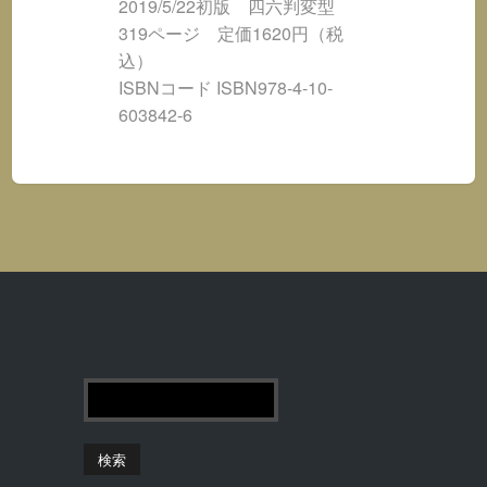
2019/5/22初版 四六判変型
319ページ 定価1620円（税
込）
ISBNコード ISBN978-4-10-
603842-6