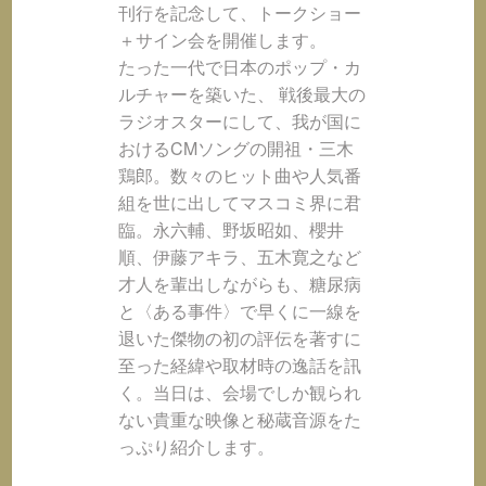
刊行を記念して、トークショー
＋サイン会を開催します。
たった一代で日本のポップ・カ
ルチャーを築いた、 戦後最大の
ラジオスターにして、我が国に
おけるCMソングの開祖・三木
鶏郎。数々のヒット曲や人気番
組を世に出してマスコミ界に君
臨。永六輔、野坂昭如、櫻井
順、伊藤アキラ、五木寛之など
才人を輩出しながらも、糖尿病
と〈ある事件〉で早くに一線を
退いた傑物の初の評伝を著すに
至った経緯や取材時の逸話を訊
く。当日は、会場でしか観られ
ない貴重な映像と秘蔵音源をた
っぷり紹介します。