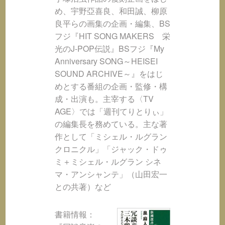
め、宇野亞喜良、和田誠、柳原
良平らの画集の企画・編集、BS
フジ『HIT SONG MAKERS 栄
光のJ-POP伝説』BSフジ『My
Anniversary SONG～HEISEI
SOUND ARCHIVE～』をはじ
めとする番組の企画・監修・構
成・出演も。主宰する〈TV
AGE〉では「週刊てりとりぃ」
の編集長を務めている。主な著
作として「ミシェル・ルグラン
クロニクル」「ジャック・ドゥ
ミ＋ミシェル・ルグラン シネ
マ・アンシャンテ」（山田宏一
との共著）など
書籍情報：