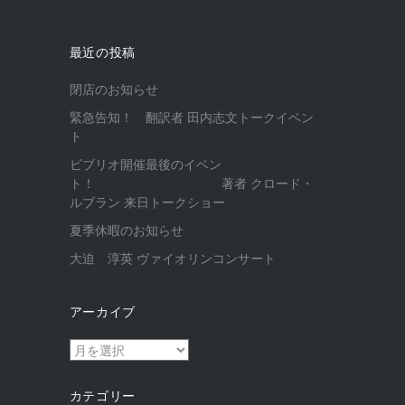
最近の投稿
閉店のお知らせ
緊急告知！ 翻訳者 田内志文トークイベン
ト
ビブリオ開催最後のイベン
ト！ 著者 クロード・
ルブラン 来日トークショー
夏季休暇のお知らせ
大迫 淳英 ヴァイオリンコンサート
アーカイブ
ア
ー
カ
カテゴリー
イ