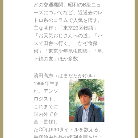
どの交通機関、昭和のB級ニュ
ースについてなど、近過去のレ
トロ系のコラムで人気を博す。
主な著作：「東京23区物語」
「お天気おじさんへの道」「バ
スで田舎へ行く」「なぞ食探
偵」「東京少年昆虫図鑑」「地
下鉄の友」ほか多数
濱田高志（はまだたかゆき）
1968年生ま
れ、アンソ
ロジスト。
これまでに
国内外で企
画・監修し
たCDは530タイトルを数える。
手塚治虫作品の復刻企画をはじ