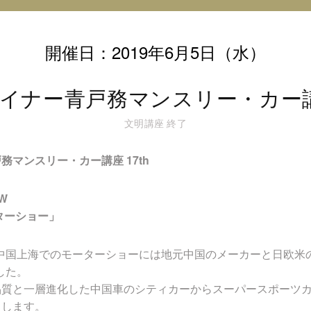
オ
@
イ
開催日：2019年6月5日（水）
ン
ス
タ
イナー青戸務マンスリー・カー講座
グ
ラ
文明講座
終了
ム
務マンスリー・カー講座 17th
OW
ーターショー」
た中国上海でのモーターショーには地元中国のメーカーと日欧米
した。
品質と一層進化した中国車のシティカーからスーパースポーツ
しします。