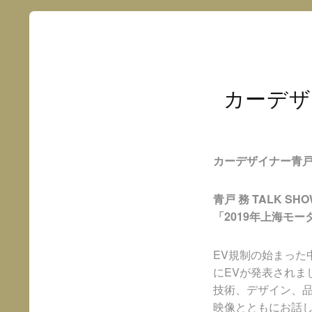
カーデザ
カーデザイナー青戸
青戸 務 TALK SH
「2019年上海モ
EV規制の始まっ
にEVが発表されま
技術、デザイン、
映像とともにお話