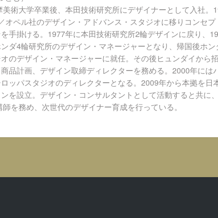
多摩美術大学卒業後、本田技術研究所にデザイナーとして入社。19
パ／オペル社のデザイン・アドバンス・スタジオに移りコンセプ
を手掛ける。1977年に本田技術研究所2輪デザインに戻り、19
ホンダ4輪研究所のデザイン・マネージャーとなり、帰国後ホン
ジオのデザイン・マネージャーに就任。その後ヒュンダイから
商品計画、デザイン取締ディレクターを務める。2000年には
ロッパスタジオのディレクターとなる。2009年から本拠を日
インを設立。デザイン・コンサルタントとして活動すると共に
講師を務め、次世代のデザイナー育成を行っている。