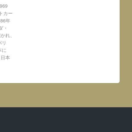
69
トカー
86年
ダ・
招かれ、
パリ
本に
、日本