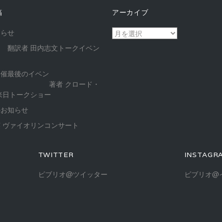
稿
アーカイブ
ア
知らせ
ー
 翻訳者 田内志文トークイベン
カ
イ
開催最後のイベン
ブ
 著者 クロード・
来日トークショー
のお知らせ
 ヴァイオリンコンサート
TWITTER
INSTAGR
ビブリオ@ツイッター
ビブリオ@