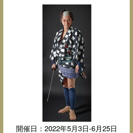
オ
@
イ
ン
ス
タ
グ
ラ
ム
開催日：2022年5月3日-6月25日