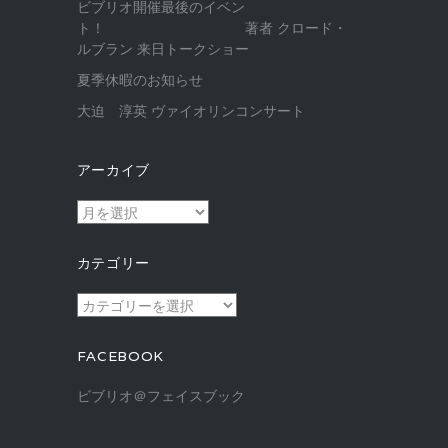
ビブリオ開催最後のイベン
ト！ 著者 クロード・
ルブラン 来日トークショー
夏季休暇のお知らせ
大迫 淳英 ヴァイオリンコンサート
アーカイブ
ア
ー
カ
カテゴリー
イ
ブ
カ
テ
ゴ
FACEBOOK
リ
ー
ビブリオ＠フェイスブック