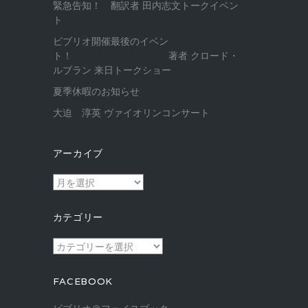
緊急告知！ 翻訳者 田内志文トークイベン
ト
ビブリオ開催最後のイベン
ト！ 著者 クロード・
ルブラン 来日トークショー
夏季休暇のお知らせ
大迫 淳英 ヴァイオリンコンサート
アーカイブ
ア
ー
カ
カテゴリー
イ
ブ
カ
テ
ゴ
FACEBOOK
リ
ー