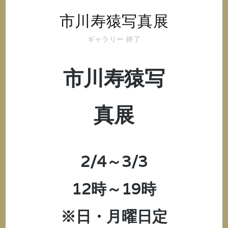
市川寿猿写真展
ギャラリー
終了
市川寿猿写
真展
2/4～3/3
12時～19時
※日・月曜日定