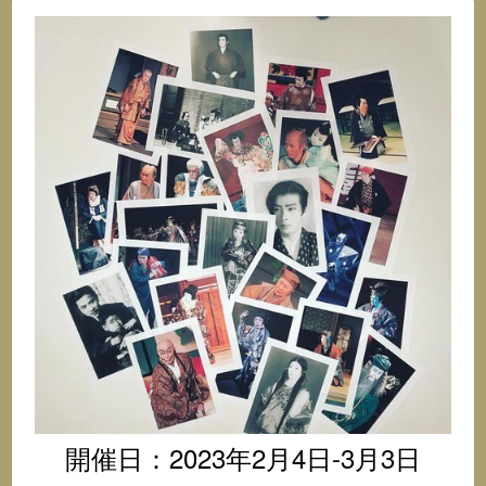
オ
@
イ
ン
ス
タ
グ
ラ
ム
開催日：2023年2月4日-3月3日