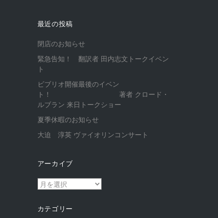
最近の投稿
閉店のお知らせ
緊急告知！ 翻訳者 田内志文トークイベン
ト
ビブリオ開催最後のイベン
ト！ 著者 クロード・
ルブラン 来日トークショー
夏季休暇のお知らせ
大迫 淳英 ヴァイオリンコンサート
アーカイブ
ア
ー
カ
カテゴリー
イ