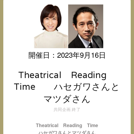
オ
@
イ
ン
ス
タ
グ
ラ
開催日：2023年9月16日
ム
Theatrical Reading
Time ハセガワさんと
マツダさん
共同企画
終了
Theatrical
Reading Time
ハセガワさんとマツダさん